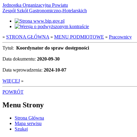
Jednostka Organizacyjna Powiatu
Zespół Szkół Gastronomiczno-Hotelarskich
»
STRONA GŁÓWNA
»
MENU PODMIOTOWE
»
Pracownicy
Tytuł:
Koordynator do spraw dostępności
Data dokumentu:
2020-09-30
Data wprowadzenia:
2024-10-07
WIĘCEJ
»
POWRÓT
Menu Strony
Strona Główna
Mapa serwisu
Szukaj